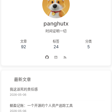
怎么大家都不用上班，更加加剧了不想上班的情绪。 这一年，我
都不会发生，即便发生也都会顺利解决。 8-10月，秋招。秋招
整本读完的有《德米安》《小王子》 《悲喜同源》《软技能：代
并不顺利，我想这是心态的问题，心态差，做什么都无济于事
码之外的生存指南》《金钱心理学》，阅读...
了。每天只是麻木的做着测评、笔试、面试，事后没有复盘、反
panghutx
思。看似很努力，其实只将一件事重复了一次又一次。 9月，大
时间证明一切
四开学，学校组织去外地实训，度过快乐、难忘的两周。一起去
海边、聚餐、熬夜看鬼片，这才是大学生活。 11月，秋招不顺
文章
标签
分类
92
24
5
利，二次实习。 2024年了，虚岁24岁了，我不敢想。 还记得小
学英语课上一个小插曲，老师问大家里的梦想是什么，我说想做
policeman，老师听成了postman（其实postman还挺符合我
的...
最新文章
我这该死的责任感
2026-05-06
躺盈记账：一个开源的个人资产追踪工具
2026-05-06