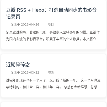
控，就在自己的仓库里 GitHub API 完善，方便读取 手机可以通
过调研，最终选择了 Waline 作为替代方案。 为什么选择 Waline
豆瓣 RSS + Hexo：打造自动同步的书影音
过 GitHub App 或网页发布 前端展示 使用 Hexo 的数据文件功
Waline 是 Valine 的继任者，主要优势： 数据迁移简单：支持从
记录页
能，在构建时生成静态页面： source/_data/shuoshuo.yml 存储
LeanCloud 直接导入评论数据 功能更丰富：支持邮件通知、微
微博文数据 自定义 Pug 模板渲染页面 Jav...
信通知、垃圾评论过滤、评论管理后台 部署灵活：支持 Vercel、
发表于
2026-04-26
|
项目
Railway、自建服务器等多种部署方式 兼容 Valine：前端配置几
记录读过的书、看过的电影，是很多人坚持多年的习惯。豆瓣作
乎一样，迁移成本低 持续维护：活跃的开源社区，定期更新 部
为国内主流的书影音平台，积累了丰富的个人数据。本文将介绍
署步骤 1. 部署 Waline 到 Vercel 访问 Waline 官网 点击「部署到
如何利用豆瓣 RSS + Python 脚本 + Hexo 数据文件，打造一个
Vercel」按钮 授权 Vercel 访问 GitHub 创建仓库并部署 部署完
自动同步的书影音记录页面。 效果展示 最终效果如下：页面支
成后会获得一个 Vercel 域名，如 https://your-project.vercel....
持电影/书籍 Tab 切换，卡片展示封面、标题、评分和评语，响
近期碎碎念
应式布局适配移动端，并支持暗黑模式。 功能亮点： 自动从豆
瓣 RSS 同步标记内容 封面图片本地化，解决豆瓣防盗链问题 支
发表于
2026-03-22
|
随笔
持评分（1-5 星）和评语展示 响应式网格布局 + 暗黑模式适配
过完年到现在也有一个月了，又开始了新的一年。 这一个月也没
GitHub Actions 定时自动同步 需求分析 为什么选择豆瓣 RSS 获
啥特别的，和往常一样，和往年一样。 总想有点新鲜感，总想有
取豆瓣数据有几种方案： 方案 优点 缺点 豆瓣 API 数据结构化、
点进步，总觉得新的一年就要有新气象，不能墨守成规，毫无长
功能完整 需申请 Key、有配额限制、API 已停止开放 爬虫 数据
进。可一工作起来，一天又一天地过去，早出晚归，似乎没有自
全面 易被封禁、维护成本高 RSS 开放协议、无需认证、稳定可
己的时间。好在周末可以稍作休息，有了反思和自责的时间，写