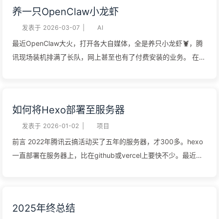
养一只OpenClaw小龙虾
靠 数据字段有限 豆瓣 RSS 是最简单可靠的方案。每个用户都有
下这篇文字，告诫自己要有长进，不要再这样下去。可到了工作
公开的 RSS 地址，格式为：
日，又开始日复一日，两点一线，把周末的反思完全抛在脑后。
发表于
2026-03-07
|
AI
12https://www.douban.com/feed/people/{用...
上班的心态 关于上班，可以有两种想法：一种是上班就是用时间
最近OpenClaw大火，打开各大自媒体，全是养只小龙虾🦞，腾
换金钱，出卖自己的时间为企业劳动。这种想法可以完全把上班
讯现场装机排满了长队，网上甚至也有了付费安装的业务。 在
和生活分开，上班的时间是企业的，下班的时间才属于我。在互
openclaw在圈内小火的时候，带动了mac mini的销量，而我似
联网这种高强度的环境下，持有这种想法会更痛苦。因为工作时
乎没有养龙虾🦞的需求（穷），就没有凑热闹。最近又火爆互联
间很长，一天12小时在公司，如果这12小时完全不属于自己，再
网，刚好有闲置的服务器，也想来体验一下。 什么是OpenClaw
如何将Hexo部署至服务器
去掉睡眠和通勤时间，属于自己的时间寥寥。 另一种想法是上班
官网是这样介绍的，OpenClaw——适用于任何操作系统的 AI 智
不是出卖自己的时间为企业劳动，而是为自己工作，是在用时间
能体 Gateway 网关，支持 WhatsApp、Telegram、Discord、
发表于
2026-01-02
|
项目
在积累自己的资产，并且有随时换家公司服务的能力。只有这种
iMessage 等。也就是说能将聊天软件与Agent连接，作为个人
前言 2022年腾讯云搞活动买了五年的服务器，才300多。hexo
想法，才不至于陷入缺少自己时间的困境。在工作中的每一个事
的AI助理，让ta帮你阅读新闻、回复邮件。这些功能Claude
一直部署在服务器上，比在github或vercel上要快不少。最近想
项，我的每一个产出，我学到的每一项技能，都是在为自己积累
Code都能完成，只不过OpenClaw有了可视化UI、连接聊天
用服务器部署一个项目，用到了node18，发现服务器系统还是
资产。所以工作中要转变观念，...
App，操作更便捷，上手更容易，而且可以24小时为你工作。 安
centos7，在2024年中旬就不再维护了。服务器上除了博客和大
装到服务器 安装 各大模型提供商都支持在OpenClaw中使用，不
学做的一些垃圾也没什么重要的东西，所以今天直接重装了系
2025年终总结
少厂商也都推出了开发者的coding plan订阅计划，大家可以按
统，导致博客打不开，晚上又重新部署了下博客。 上一次部署的