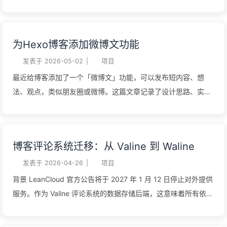
前，你是成本，是人力，是创造生产力的工具。 与其说是责任感
毫无意义。如果你也有这样的烦恼，那么「躺盈记账」可能正是
过剩，不如说是被工作侵蚀，逐渐失去自己。不上班的日子偶尔
你需要的工具。 项目简介 躺盈记账（Finance Aggregator）是
竟然会感到无聊，失去了探索世界、提升自己的心气。每次工作
一个开源的个人资产追踪应用，核心功能是帮助用户记录多账户
为Hexo博客添加微博文功能
日请假，只要是呆在家里，都把手机放在手边，甚至关闭静音模
资产、追踪资金流水，并计算出真实的投资收益。 项目提供两个
式，生怕错过重要的事。真是不值得。疫情之后，企业都在降本
版本： Web 版：基于 Next.js 16，部署在 Vercel，支持多用户
发表于
2026-05-02
|
项目
增效，又有了AI的加持，很多公司都在减员。当那一刻来临，没
桌面版：基于 Tauri 2，本地运行，数据完全离线 核心功能 真实
最近给博客添加了一个「微博文」功能，可以发布短内容、想
有几家企业会考虑你的付出、考虑你的处境，甚至他们觉得给足
收益计算 这是项目最核心的功能。传统的收益计算方式是： 1收
法、观点，类似朋友圈或微博。这篇文章记录了设计思路、实现
n+1都是福报了。 了结了一件"大"事 3月中旬，一张香港银行卡
益 = 期末资产 - 期初资产 但这忽略了资金进出对资产变化的影
过程和遇到的问题。 需求背景 博客通常用来写长文章，但很多
通过...
响。躺盈记账采用的是： 12真实收益 = 资产变动 - 净流入净流
时候只想记录一些短想法、碎碎念，不值得写一篇完整的文章。
入 = 入金 + 转入 - 出金 - 转出 这样，无论你中途存取多少次，
微博文功能就是为了解决这个问题： 发布短内容，支持文字和图
博客评论系统迁移：从 Valine 到 Waline
都能准确知道自己的投资到底赚了多少。 多账户管理 支持四种
片 手机端也能方便发布 在首页侧边栏显示预览 有独立的聚合页
账户类型： 国内平台：支付宝、微信理财等 银行理财：各类银
面 技术方案选型 内容存储 考虑了几个方案： 自建后端服务 - 需
发表于
2026-04-26
|
项目
行理财产品 券商账户：股票、基金投资 海外平台：美股、港股
要服务器、数据库，维护成本高 第三方评论系统 - 如 Valine、
背景 LeanCloud 官方公告将于 2027 年 1 月 12 日停止对外提供
等 每个账户可设置...
Waline，但数据不在自己手里 GitHub Issues - 免费、稳定、支
服务。作为 Valine 评论系统的数据存储后端，这意味着所有依赖
持 Markdown、手机可通过 GitHub App 操作 最终选择了
LeanCloud 的 Valine 评论数据将面临丢失风险。 我的博客之前
GitHub Issues，理由： 零成本，不需要额外服务器 数据完全可
使用 Valine + LeanCloud 的组合，必须在此之前完成迁移。经