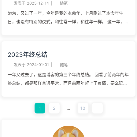
需选择，这里不再多说。 执行该命令，会帮你自动安装需要的环
时候就没有留痕，这次部署也遇到些问题，所以打算写一篇博客
发表于
2025-12-14
|
随笔
境，如node.js 22+，Git 1curl -fsSL https...
记录一下。 一、 环境准备：安装核心依赖 首先，我们需要安装
匆匆，又过了一年，今年是我的本命年，上月刚过了本命年生
Node.js、Git、Nginx 以及用于自动化配置 HTTPS 的
日，也没有特别的仪式，和往常一样，和往年一样。 这一年，是
Certbot。以 Ubuntu/Debian 系系统为例： 123456# 添加
我毕业后的第二年，也是工作的第二年，与大学生活渐行渐远，
Node.js 18 运行源curl -fsSL
上学时不觉得多么幸福，失去后才懂得珍惜，我活在幸福里，而
https://deb.nodesource.com/setup_18.x | sudo -E bash -# 更
我却不知道。当然，人也会美化过去，包括过去的痛苦。这一
2023年终总结
新并安装依赖sudo apt updatesudo apt install -y nodejs git
年，我换了家公司，继续从事测试开发的工作，算上实习的时
nginx certbot python3-certbot-nginx 为什...
间，已经是一名练习时长两年半的测试开发工程师了。工作两年
发表于
2024-01-01
|
随笔
多的时间，一定是有一些改变的，对工作技能的熟悉，
一年又过去了，这是博客的第三个年终总结。 回看了前两年的年
balabala，不仅仅是班味更重、身体更差…上学时想找到工作，
终总结，都是那样普通平常，而且前两年赶上了疫情，要么延期
工作后不想上班，想起朋友和我说的一句话，“生活像一枚钟表，
开学，要么封校，要么提前放假。与博友们的丰富多彩的生活相
每天都是从12转到12，只要有电就这样一直走下去。”早出晚
比，我就像白活了一样。 今年与往年有些不同，有了新的身份
归，两点一线，我想着也是很多人不想上班的原因，不是讨厌自
1
2
…
10
——实习生，活跃地点也由家和学校转移到了公司、出租屋。 1-
己的工作，而是缺少对时间的掌控，不能灵活支配自己的时间。
4月，开启人生第一份实习，新鲜又陌生，期待又恐惧。 5月，
对时间的掌控力，是影响幸福感的关键因素。此外，社交媒体是
担心挂科重回学校，4门必修课，大半学期没听课，最后考的还
情绪放大器，打开社交媒体，有人在游山玩水，有人用心生活，
不错。所以说要活在当下，不要透支烦恼，你所想的种种麻烦大