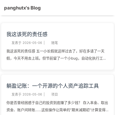
panghutx's Blog
我这该死的责任感
发表于
2026-05-06
|
随笔
我这该死的责任感 五一小长假就这样过去了，好在多请了一天
假，今天不用去上班。但节前留了一个小bug，自动化执行工具
会偶现账号不足的问题，因为节前敏感时期没有上线，心里一直
不得劲，怕节后有更多的人反馈。我这该死的责任感。本该好好
享受最后一天的假期，最终还是用了一上午的时间，测试并上线
躺盈记账：一个开源的个人资产追踪工具
了。 Bug修复上线，测试通过后，第一感觉是有成就感，而不是
说浪费了半天的休息时间。但又进一步想想，自己的价值、成就
发表于
2026-05-06
|
项目
感更多是从工作上获取，是件可悲的事。你的辛苦付出也许不会
你是否曾经困惑于自己的投资到底赚了多少钱？ 存入本金、取出
被人看到，你的价值、成就也许在老板面前不值一提。在公司面
资金、账户间转账……这些操作让简单的"期末减期初"计算变得